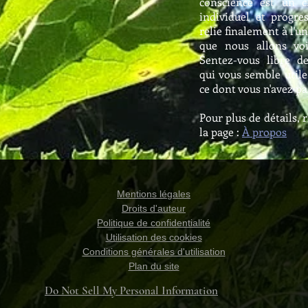
conscience est un 
individuel et progre
relie finalement à l'uni
que nous allons vo
Sentez-vous libre d
qui vous semble utile 
ce dont vous n'avez p
Pour plus de détails, 
la page :
À propos
Mentions légales
Droits d'auteur
Politique de confidentialité
Utilisation des cookies
Conditions générales d'utilisation
Plan du site
Do Not Sell My Personal Information