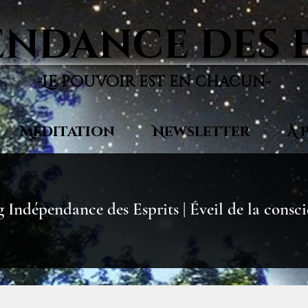
ndance des 
-Le pouvoir est en chacun-
Méditation
Newsletter
À 
 Indépendance des Esprits | Éveil de la consc