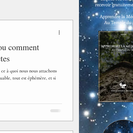
recevoir gratuiteme
Apprendre la Méd
Au Temple du
 ou comment
êtes
t ce à quoi nous nous attachons
able, tout est éphémère, et si