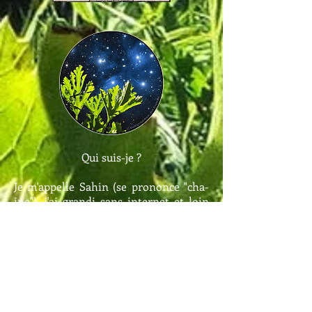
Qui suis-je ?
Je m'appelle Sahin (se prononce "cha-
ine"), j'ai grandi sans internet et loin
des bibliothèques, j'avais beaucoup de
questions et la seule chose que j'avais à
disposition pour y répondre était mon
esprit.