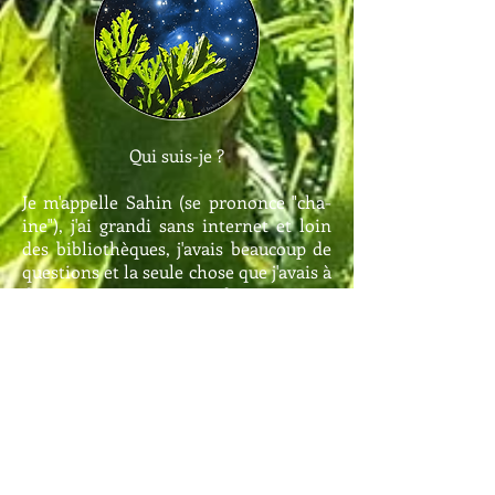
Qui suis-je ?
Je m'appelle Sahin (se prononce "cha-
ine"), j'ai grandi sans internet et loin
des bibliothèques, j'avais beaucoup de
questions et la seule chose que j'avais à
disposition pour y répondre était mon
esprit.
Aujourd'hui j’ai créé ce site web pour
contribuer à ma façon en partageant le
point de vue que le savoir universel se
trouve en soi, afin de permettre à