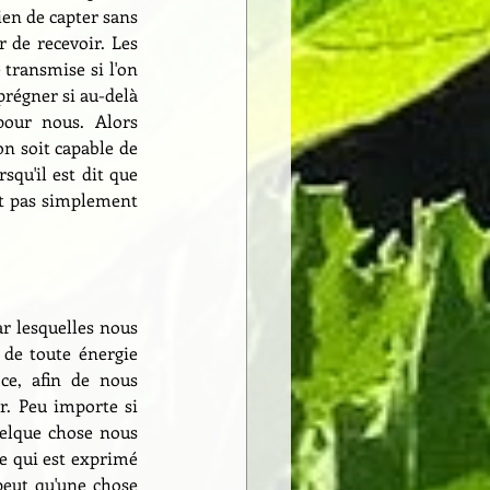
ien de capter sans 
 de recevoir. Les 
 transmise si l'on 
régner si au-delà 
pour nous. Alors 
n soit capable de 
squ'il est dit que 
oit pas simplement 
r lesquelles nous 
de toute énergie 
ce, afin de nous 
. Peu importe si 
elque chose nous 
e qui est exprimé 
peut qu'une chose 