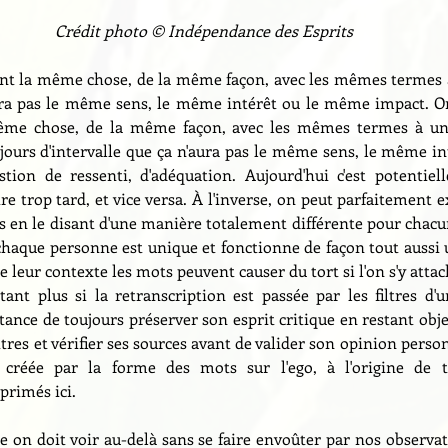
Crédit photo © Indépendance des Esprits
nt la même chose, de la même façon, avec les mêmes termes 
aura pas le même sens, le même intérêt ou le même impact. O
ême chose, de la même façon, avec les mêmes termes à un
ours d'intervalle que ça n'aura pas le même sens, le même in
tion de ressenti, d'adéquation. Aujourd'hui c'est potentiell
re trop tard, et vice versa. À l'inverse, on peut parfaitement
en le disant d'une manière totalement différente pour chacune 
r chaque personne est unique et fonctionne de façon tout aussi u
e leur contexte les mots peuvent causer du tort si l'on s'y attac
ant plus si la retranscription est passée par les filtres d'u
tance de toujours préserver son esprit critique en restant objec
tres et vérifier ses sources avant de valider son opinion person
 créée par la forme des mots sur l'ego, à l'origine de t
primés ici.
e on doit voir au-delà sans se faire envoûter par nos observat