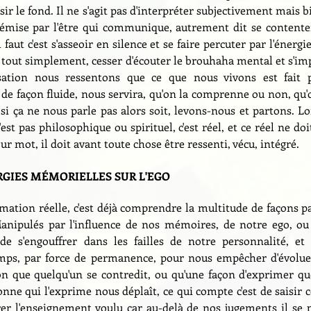
ir le fond. Il ne s'agit pas d'interpréter subjectivement mais b
 émise par l'être qui communique, autrement dit se contenter
 faut c'est s'asseoir en silence et se faire percuter par l'énergie
 tout simplement, cesser d'écouter le brouhaha mental et s'imp
isation nous ressentons que ce que nous vivons est fait 
 de façon fluide, nous servira, qu'on la comprenne ou non, qu'o
 si ça ne nous parle pas alors soit, levons-nous et partons. Lor
'est pas philosophique ou spirituel, c'est réel, et ce réel ne d
ur mot, il doit avant toute chose être ressenti, vécu, intégré.
RGIES MÉMORIELLES SUR L'EGO
rmation réelle, c'est déjà comprendre la multitude de façons pa
ipulés par l'influence de nos mémoires, de notre ego, ou 
de s'engouffrer dans les failles de notre personnalité, et 
ps, par force de permanence, pour nous empêcher d'évoluer
on que quelqu'un se contredit, ou qu'une façon d'exprimer qu
onne qui l'exprime nous déplaît, ce qui compte c'est de saisir c
tirer l'enseignement voulu car au-delà de nos jugements il se 