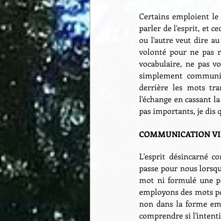
Certains emploient le 
parler de l'esprit, et 
ou l'autre veut dire a
volonté pour ne pas r
vocabulaire, ne pas v
simplement communique
derrière les mots tr
l'échange en cassant la
pas importants, je dis
COMMUNICATION VIB
L'esprit désincarné c
passe pour nous lorsqu
mot ni formulé une ph
employons des mots pou
non dans la forme empl
comprendre si l'intentio