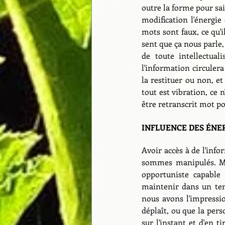
outre la forme pour sais
modification l'énergie
mots sont faux, ce qu'il
sent que ça nous parle,
de toute intellectual
l'information circulera
la restituer ou non, et
tout est vibration, ce n
être retranscrit mot po
INFLUENCE DES ÉNE
Avoir accès à de l'info
sommes manipulés. Man
opportuniste capable 
maintenir dans un tem
nous avons l'impressi
déplaît, ou que la pers
sur l'instant et d'en 