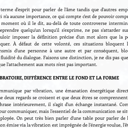
terme d'esprit pour parler de l'âme tandis que d'autres empl
ceci n'a aucune importance, ce qui compte c'est de pouvoir compr
u moment où il le dit, au-delà de toute controverse interminab
eprendre quelqu'un lorsqu'il s'exprime, ne pas s'attarder s
ouloir imposer la définition précise d'un mot alors que la p
r. À défaut de cette volonté, ces situations bloquent l'
ansmis d'une personne à une autre et par conséquent, blo
 fluidité du dialogue. Faisons une distinction, je ne dis pas qu
 que l'attachement aux mots n'est pas important.
RATOIRE, DIFFÉRENCE ENTRE LE FOND ET LA FORME
ommunique par vibration, une émanation énergétique directe,
e deux regards se croisent et que deux êtres se comprennent 
rase intérieurement, il s'agit d'un échange instantané. 
r communiquer, mais l'essentiel de la communication se situe
oyée. On peut très bien parler d'une table pour parler de l'e
n émise via la vibration est imprégnée de l'énergie voulue, l'êt