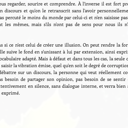
ous regarder, sourire et comprendre. À l'inverse il est fort pro
discours et qu'on le retranscrit sans l'avoir personnellemen
as percuté le moins du monde par celui-ci et n'en saisisse pas
t les mêmes, mais s'ils n'ont pas de sens pour nous ils n'
s si ce n'est celui de créer une illusion. On peut rendre la f
le suive le fond en s'unissant à lui par extension, ainsi expri
ocabulaire adapté. Mais à défaut et dans tous les cas, la seule 
saisir la vibration émise, quel qu'en soit le degré de corruptio
débattre sur un discours, la personne qui veut réellement co
pas besoin de partager son opinion, pas besoin de se sentir 
ttentivement en silence, sans dialogue interne, et verra bien 
s exprimé.