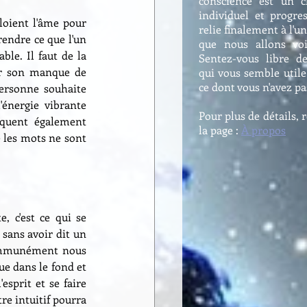
conscience est un 
individuel et progre
oient l'âme pour 
relie finalement à l'uni
endre ce que l'un 
que nous allons vo
le. Il faut de la 
Sentez-vous libre d
ur son manque de 
qui vous semble utile 
ce dont vous n'avez p
ersonne souhaite 
énergie vibrante 
Pour plus de détails, 
quent également 
la page :
À propos
e les mots ne sont 
 c'est ce qui se 
sans avoir dit un 
Communément nous 
 dans le fond et 
sprit et se faire 
re intuitif pourra 