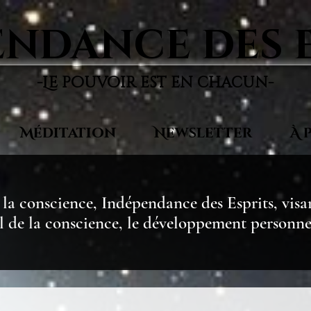
ndance des 
-Le pouvoir est en chacun-
Méditation
Newsletter
À 
 la conscience, Indépendance des Esprits, visa
il de la conscience, le développement personne