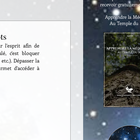
recevoir gratuiteme
Apprendre la Méd
Au Temple du
ts
l'esprit afin de 
, c'est bloquer 
etc.). Dépasser la 
rmet d'accéder à 