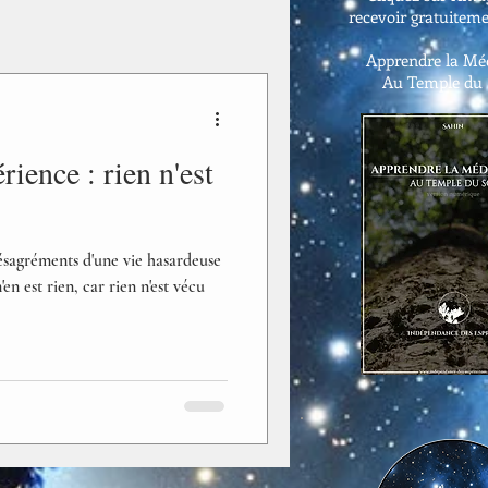
recevoir gratuiteme
Apprendre la Méd
Au Temple du
ience : rien n'est
ésagréments d'une vie hasardeuse
'en est rien, car rien n'est vécu