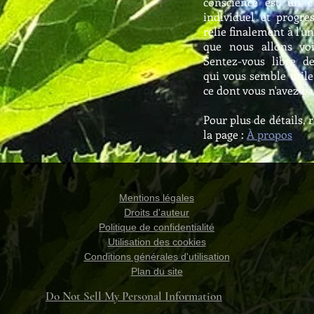
conscience est un 
individuel et progre
relie finalement à l'uni
que nous allons vo
Sentez-vous libre d
qui vous semble utile 
ce dont vous n'avez p
Pour plus de détails, 
la page :
À propos
Mentions légales
Droits d'auteur
Politique de confidentialité
Utilisation des cookies
Conditions générales d'utilisation
Plan du site
Do Not Sell My Personal Information