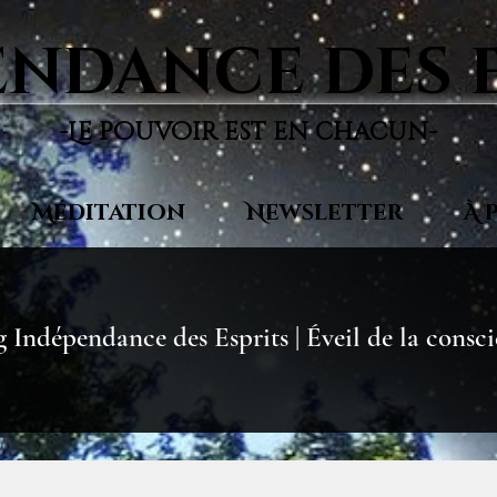
ndance des 
-Le pouvoir est en chacun-
Méditation
Newsletter
À 
 Indépendance des Esprits | Éveil de la consc